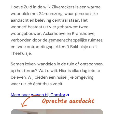
Hoeve Zuid in de wijk Zilverackers is een warme
woonplek met 24-uurszorg, waar persoonlijke
aandacht en beleving centraal staan. Het
woonerf bestaat uit vier gebouwen: twee
woongebouwen, Ackerhoeve en Kranshoeve,
verbonden door de gemeenschappelijke ruimtes,
en twee ontmoetingsplekken: ’t Bakhuisje en ’t
Theehuisje.
Samen koken, wandelen in de tuin of ontspannen
op het terras? Wat u wilt. Hier is elke dag iets te
beleven. Wij bieden een huiselijke omgeving
waar u zich écht thuis voelt.
Meer over wonen bij Comfor
O
p
r
e
c
h
t
e
a
a
n
d
a
c
h
t