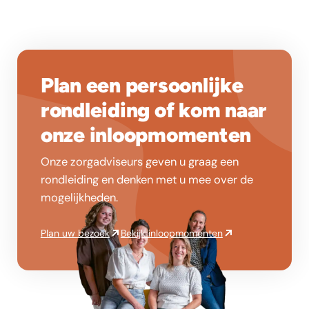
Plan een persoonlijke
rondleiding of kom naar
onze inloopmomenten
Onze zorgadviseurs geven u graag een
rondleiding en denken met u mee over de
mogelijkheden.
Plan uw bezoek
Bekijk inloopmomenten