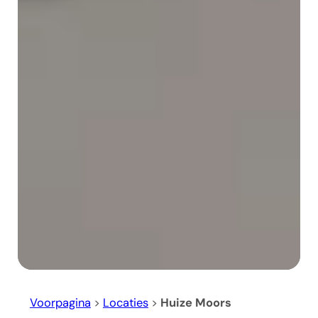
Voorpagina
>
Locaties
>
Huize Moors