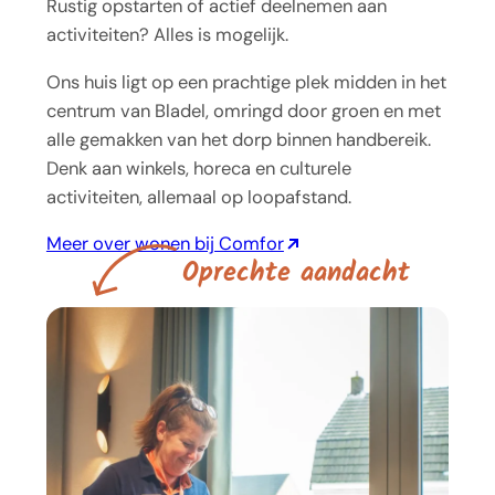
Rustig opstarten of actief deelnemen aan
activiteiten? Alles is mogelijk.
Ons huis ligt op een prachtige plek midden in het
centrum van Bladel, omringd door groen en met
alle gemakken van het dorp binnen handbereik.
Denk aan winkels, horeca en culturele
activiteiten, allemaal op loopafstand.
Meer over wonen bij Comfor
O
p
r
e
c
h
t
e
a
a
n
d
a
c
h
t