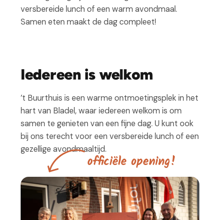
versbereide lunch of een warm avondmaal.
Samen eten maakt de dag compleet!
Iedereen is welkom
’t Buurthuis is een warme ontmoetingsplek in het
hart van Bladel, waar iedereen welkom is om
samen te genieten van een fijne dag. U kunt ook
bij ons terecht voor een versbereide lunch of een
gezellige avondmaaltijd.
o
f
f
c
i
ë
l
e
o
p
e
n
i
n
g
!