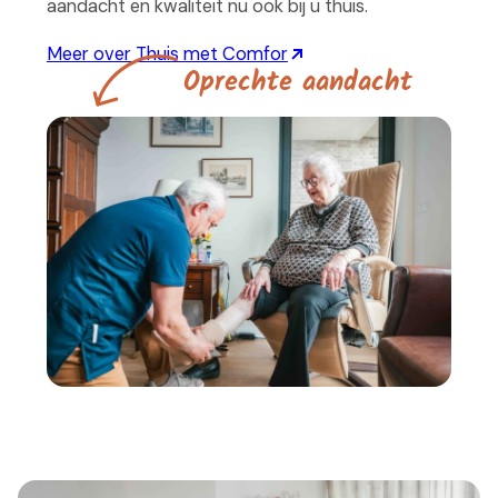
aandacht en kwaliteit nu ook bij u thuis.
Meer over Thuis met Comfor
O
p
r
e
c
h
t
e
a
a
n
d
a
c
h
t