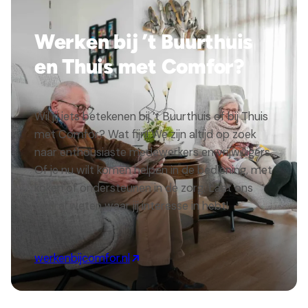
Werken bij ’t Buurthuis
en Thuis met Comfor?
Wil jij iets betekenen bij ’t Buurthuis of bij Thuis
met Comfor? Wat fijn! We zijn altijd op zoek
naar enthousiaste medewerkers en vrijwilligers.
Of je nu wilt komen helpen in de bediening, met
koken of ondersteunen in de zorg. Laat ons
vooral weten waar jij interesse in hebt!
werkenbijcomfor.nl