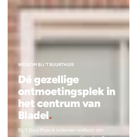
WELKOM BIJ ’T BUURTHUIS
Dé gezellige
ontmoetingsplek in
het centrum van
Bladel
.
Bij ’t Buurthuis is iedereen welkom om