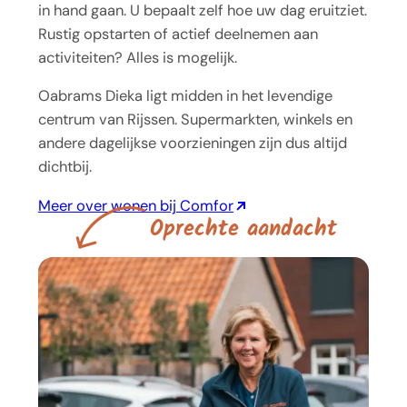
in hand gaan. U bepaalt zelf hoe uw dag eruitziet.
Rustig opstarten of actief deelnemen aan
activiteiten? Alles is mogelijk.
Oabrams Dieka ligt midden in het levendige
centrum van Rijssen. Supermarkten, winkels en
andere dagelijkse voorzieningen zijn dus altijd
dichtbij.
Meer over wonen bij Comfor
O
p
r
e
c
h
t
e
a
a
n
d
a
c
h
t