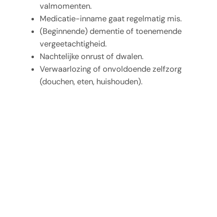
valmomenten.
Medicatie-inname gaat regelmatig mis.
(Beginnende) dementie of toenemende
vergeetachtigheid.
Nachtelijke onrust of dwalen.
Verwaarlozing of onvoldoende zelfzorg
(douchen, eten, huishouden).
Overbelaste mantelzorgers.
Eenzaamheid of sociaal wegvallen.
Toenemende huisarts-, SEH- of
ziekenhuiscontacten.
Ontdek de mogelijkheden
Wilt u ervaren of wonen bij Comfor bij u of uw
naaste past? Neem gerust contact op via
088
150 0455
of mail naar
zorgadvies@comfor.nl
.