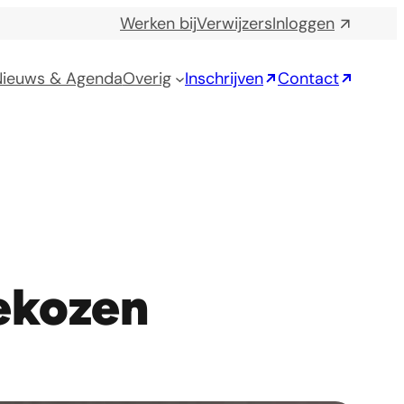
Werken bij
Verwijzers
Inloggen
Nieuws & Agenda
Overig
Inschrijven
Contact
gekozen